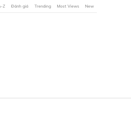
A-Z
Đánh giá
Trending
Most Views
New