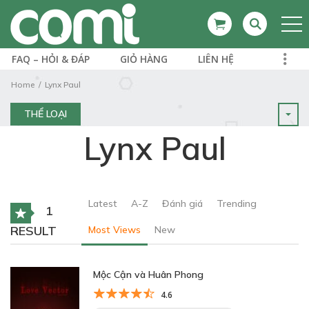
FAQ – HỎI & ĐÁP
GIỎ HÀNG
LIÊN HỆ
Home
Lynx Paul
THỂ LOẠI
Lynx Paul
Latest
A-Z
Đánh giá
Trending
1
RESULT
Most Views
New
Mộc Cận và Huân Phong
4.6