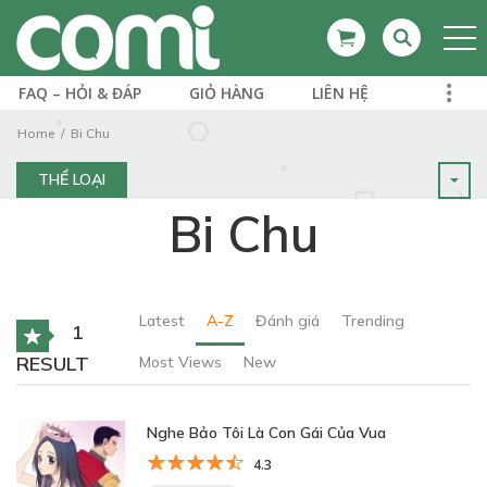
FAQ – HỎI & ĐÁP
GIỎ HÀNG
LIÊN HỆ
Home
Bi Chu
THỂ LOẠI
Bi Chu
Latest
A-Z
Đánh giá
Trending
1
RESULT
Most Views
New
Nghe Bảo Tôi Là Con Gái Của Vua
4.3