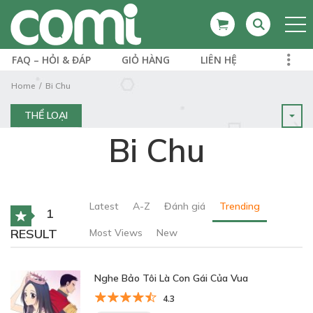
FAQ – HỎI & ĐÁP
GIỎ HÀNG
LIÊN HỆ
Home
Bi Chu
THỂ LOẠI
Bi Chu
Latest
A-Z
Đánh giá
Trending
1
RESULT
Most Views
New
Nghe Bảo Tôi Là Con Gái Của Vua
4.3