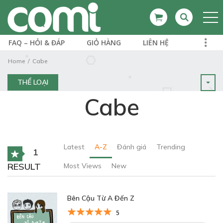
FAQ – HỎI & ĐÁP
GIỎ HÀNG
LIÊN HỆ
Home
Cabe
THỂ LOẠI
Cabe
Latest
A-Z
Đánh giá
Trending
1
RESULT
Most Views
New
Bên Cậu Từ A Đến Z
5