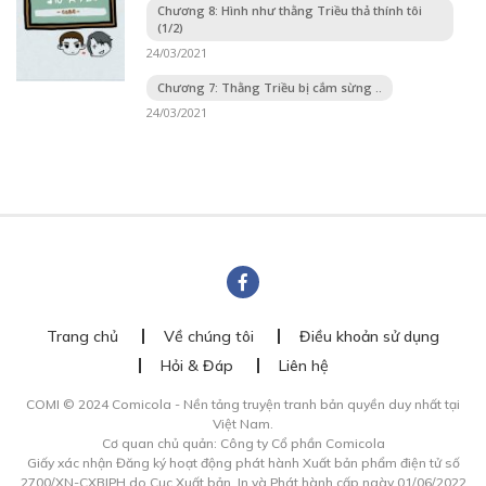
Chương 8: Hình như thằng Triều thả thính tôi
(1/2)
24/03/2021
Chương 7: Thằng Triều bị cắm sừng ..
24/03/2021
Trang chủ
Về chúng tôi
Điều khoản sử dụng
Hỏi & Đáp
Liên hệ
COMI © 2024 Comicola - Nền tảng truyện tranh bản quyền duy nhất tại
Việt Nam.
Cơ quan chủ quản: Công ty Cổ phần Comicola
Giấy xác nhận Đăng ký hoạt động phát hành Xuất bản phẩm điện tử số
2700/XN-CXBIPH do Cục Xuất bản, In và Phát hành cấp ngày 01/06/2022