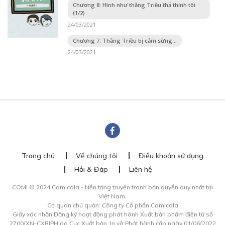
Chương 8: Hình như thằng Triều thả thính tôi
(1/2)
24/03/2021
Chương 7: Thằng Triều bị cắm sừng ..
24/03/2021
Trang chủ
Về chúng tôi
Điều khoản sử dụng
Hỏi & Đáp
Liên hệ
COMI © 2024 Comicola - Nền tảng truyện tranh bản quyền duy nhất tại
Việt Nam.
Cơ quan chủ quản: Công ty Cổ phần Comicola
Giấy xác nhận Đăng ký hoạt động phát hành Xuất bản phẩm điện tử số
2700/XN-CXBIPH do Cục Xuất bản, In và Phát hành cấp ngày 01/06/2022