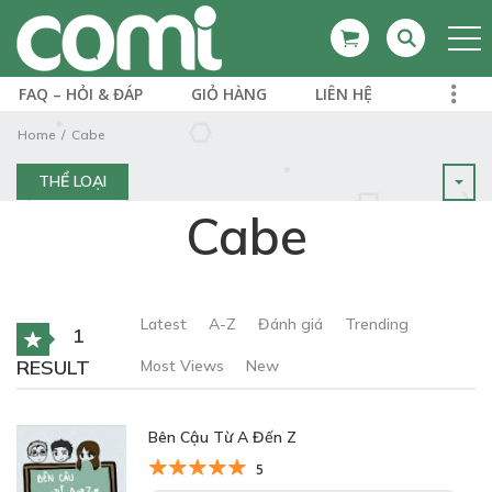
FAQ – HỎI & ĐÁP
GIỎ HÀNG
LIÊN HỆ
Home
Cabe
THỂ LOẠI
Cabe
Latest
A-Z
Đánh giá
Trending
1
RESULT
Most Views
New
Bên Cậu Từ A Đến Z
5