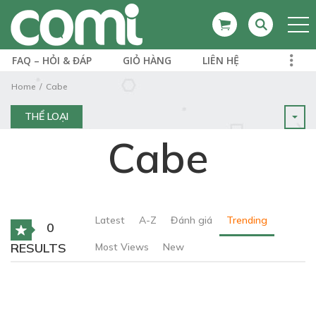
FAQ – HỎI & ĐÁP
GIỎ HÀNG
LIÊN HỆ
Home
Cabe
THỂ LOẠI
Cabe
Latest
A-Z
Đánh giá
Trending
0
RESULTS
Most Views
New