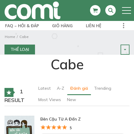
FAQ – HỎI & ĐÁP
GIỎ HÀNG
LIÊN HỆ
Home
Cabe
THỂ LOẠI
Cabe
Latest
A-Z
Đánh giá
Trending
1
RESULT
Most Views
New
Bên Cậu Từ A Đến Z
5