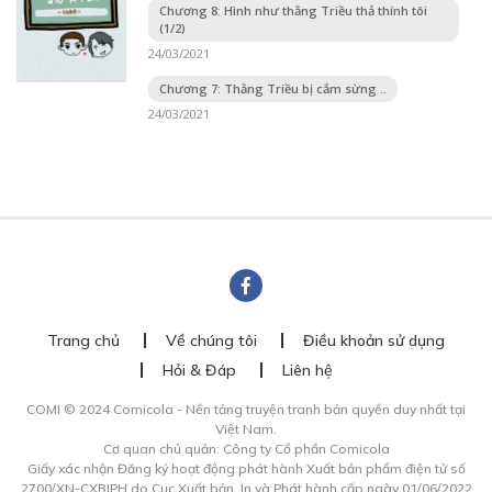
Chương 8: Hình như thằng Triều thả thính tôi
(1/2)
24/03/2021
Chương 7: Thằng Triều bị cắm sừng ..
24/03/2021
Trang chủ
Về chúng tôi
Điều khoản sử dụng
Hỏi & Đáp
Liên hệ
COMI © 2024 Comicola - Nền tảng truyện tranh bản quyền duy nhất tại
Việt Nam.
Cơ quan chủ quản: Công ty Cổ phần Comicola
Giấy xác nhận Đăng ký hoạt động phát hành Xuất bản phẩm điện tử số
2700/XN-CXBIPH do Cục Xuất bản, In và Phát hành cấp ngày 01/06/2022