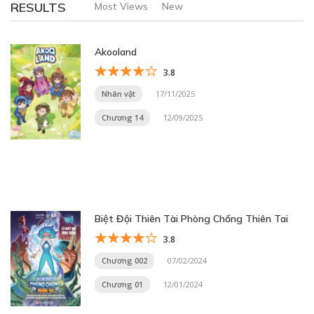
RESULTS
Most Views
New
Akooland
3.8
Nhân vật
17/11/2025
Chương 14
12/09/2025
Biệt Đội Thiên Tài Phòng Chống Thiên Tai
3.8
Chương 002
07/02/2024
Chương 01
12/01/2024