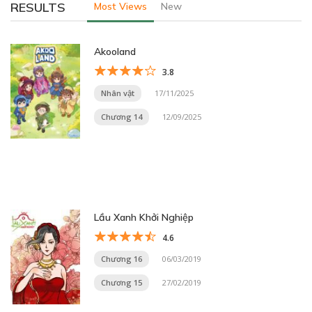
RESULTS
Most Views
New
Akooland
3.8
Nhân vật
17/11/2025
Chương 14
12/09/2025
Lầu Xanh Khởi Nghiệp
4.6
Chương 16
06/03/2019
Chương 15
27/02/2019