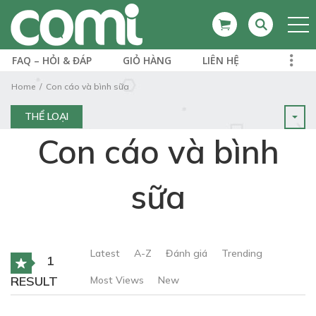
FAQ – HỎI & ĐÁP
GIỎ HÀNG
LIÊN HỆ
Home
Con cáo và bình sữa
THỂ LOẠI
Con cáo và bình
sữa
Latest
A-Z
Đánh giá
Trending
1
RESULT
Most Views
New