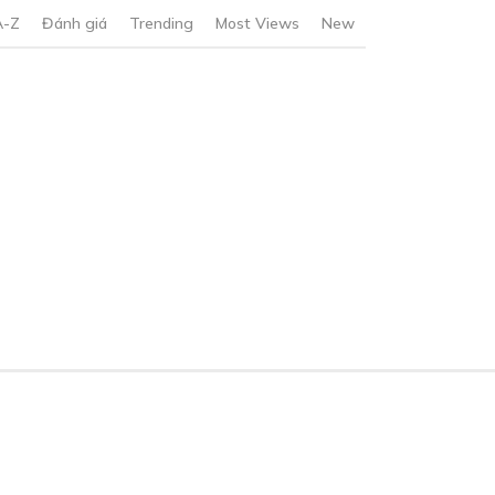
A-Z
Đánh giá
Trending
Most Views
New