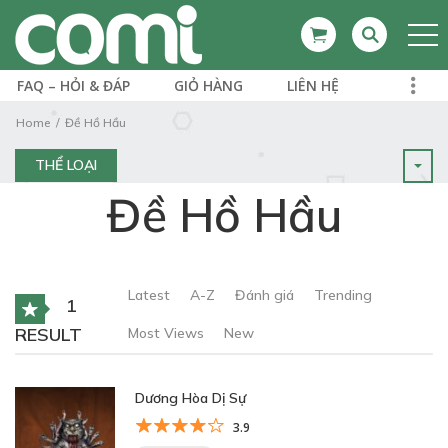
FAQ – HỎI & ĐÁP
GIỎ HÀNG
LIÊN HỆ
Home
Đề Hồ Hầu
THỂ LOẠI
Đề Hồ Hầu
Latest
A-Z
Đánh giá
Trending
1
RESULT
Most Views
New
Dương Hòa Dị Sự
3.9