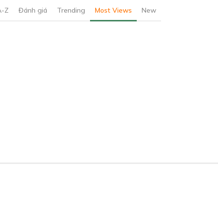
A-Z
Đánh giá
Trending
Most Views
New