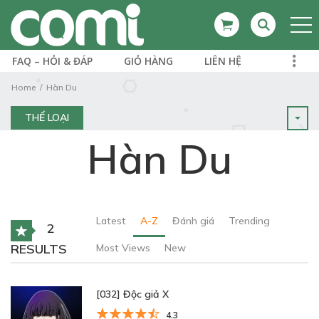
FAQ – HỎI & ĐÁP
GIỎ HÀNG
LIÊN HỆ
Home
Hàn Du
THỂ LOẠI
Hàn Du
Latest
A-Z
Đánh giá
Trending
2
RESULTS
Most Views
New
[032] Độc giả X
4.3