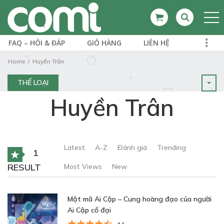
FAQ – HỎI & ĐÁP
GIỎ HÀNG
LIÊN HỆ
Home
Huyền Trân
THỂ LOẠI
Huyền Trân
Latest
A-Z
Đánh giá
Trending
1
RESULT
Most Views
New
Mật mã Ai Cập – Cung hoàng đạo của người
Ai Cập cổ đại