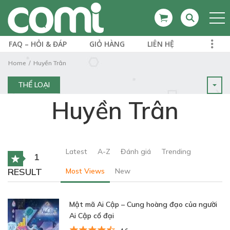
FAQ – HỎI & ĐÁP
GIỎ HÀNG
LIÊN HỆ
Home
Huyền Trân
THỂ LOẠI
Huyền Trân
Latest
A-Z
Đánh giá
Trending
1
RESULT
Most Views
New
Mật mã Ai Cập – Cung hoàng đạo của người
Ai Cập cổ đại