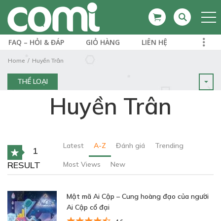
FAQ – HỎI & ĐÁP
GIỎ HÀNG
LIÊN HỆ
Home
Huyền Trân
THỂ LOẠI
Huyền Trân
Latest
A-Z
Đánh giá
Trending
1
RESULT
Most Views
New
Mật mã Ai Cập – Cung hoàng đạo của người
Ai Cập cổ đại