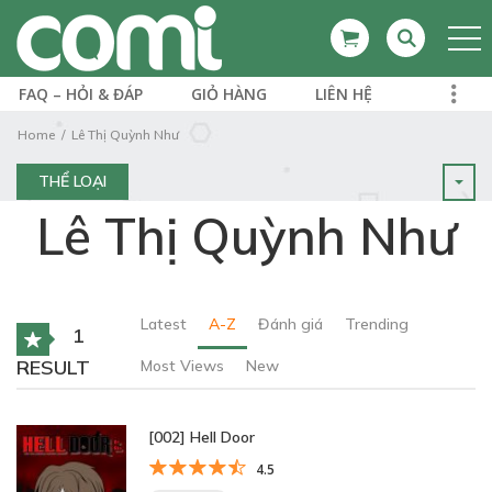
FAQ – HỎI & ĐÁP
GIỎ HÀNG
LIÊN HỆ
Home
Lê Thị Quỳnh Như
THỂ LOẠI
Lê Thị Quỳnh Như
Latest
A-Z
Đánh giá
Trending
1
RESULT
Most Views
New
[002] Hell Door
4.5