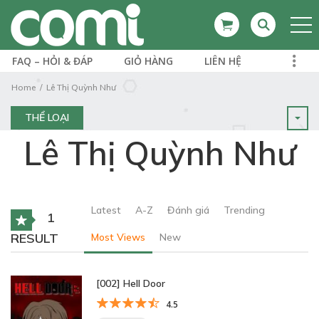
FAQ – HỎI & ĐÁP
GIỎ HÀNG
LIÊN HỆ
Home
Lê Thị Quỳnh Như
THỂ LOẠI
Lê Thị Quỳnh Như
Latest
A-Z
Đánh giá
Trending
1
RESULT
Most Views
New
[002] Hell Door
4.5