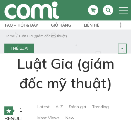
FAQ – HỎI & ĐÁP
GIỎ HÀNG
LIÊN HỆ
Home
Luật Gia (giám đốc mỹ thuật)
THỂ LOẠI
Luật Gia (giám
đốc mỹ thuật)
Latest
A-Z
Đánh giá
Trending
1
RESULT
Most Views
New