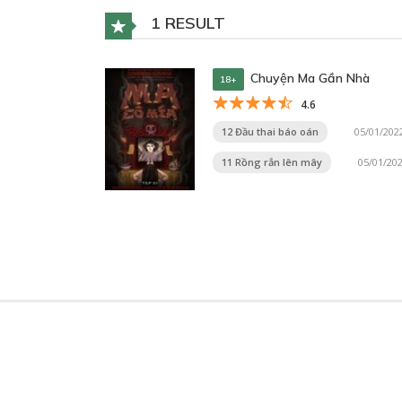
1 RESULT
Chuyện Ma Gần Nhà
18+
4.6
12 Đầu thai báo oán
05/01/202
11 Rồng rắn lên mây
05/01/20