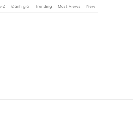
A-Z
Đánh giá
Trending
Most Views
New