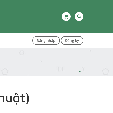
Đăng nhập
Đăng ký
huật)