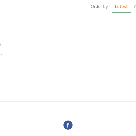
Order by
Latest
2
22