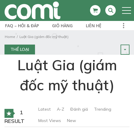
FAQ – HỎI & ĐÁP
GIỎ HÀNG
LIÊN HỆ
Home
Luật Gia (giám đốc mỹ thuật)
THỂ LOẠI
Luật Gia (giám
đốc mỹ thuật)
Latest
A-Z
Đánh giá
Trending
1
RESULT
Most Views
New