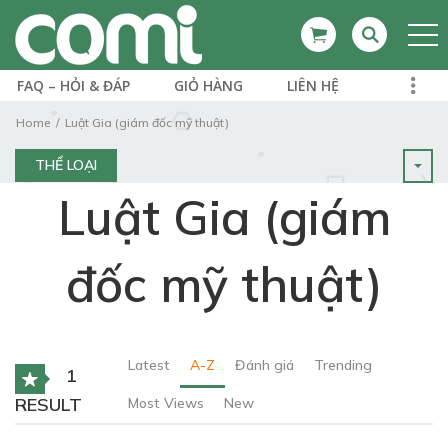
FAQ – HỎI & ĐÁP
GIỎ HÀNG
LIÊN HỆ
Home
Luật Gia (giám đốc mỹ thuật)
THỂ LOẠI
Luật Gia (giám
đốc mỹ thuật)
Latest
A-Z
Đánh giá
Trending
1
RESULT
Most Views
New