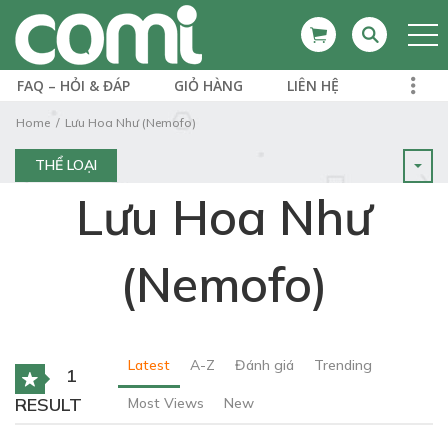
FAQ – HỎI & ĐÁP
GIỎ HÀNG
LIÊN HỆ
Home
Lưu Hoa Như (Nemofo)
THỂ LOẠI
Lưu Hoa Như
(Nemofo)
Latest
A-Z
Đánh giá
Trending
1
RESULT
Most Views
New