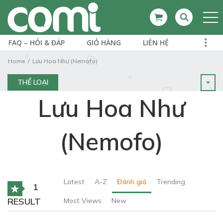
FAQ – HỎI & ĐÁP
GIỎ HÀNG
LIÊN HỆ
Home
Lưu Hoa Như (Nemofo)
THỂ LOẠI
Lưu Hoa Như
(Nemofo)
Latest
A-Z
Đánh giá
Trending
1
RESULT
Most Views
New