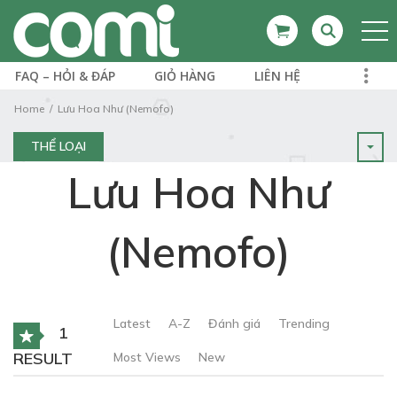
FAQ – HỎI & ĐÁP
GIỎ HÀNG
LIÊN HỆ
Home
Lưu Hoa Như (Nemofo)
THỂ LOẠI
Lưu Hoa Như
(Nemofo)
Latest
A-Z
Đánh giá
Trending
1
RESULT
Most Views
New