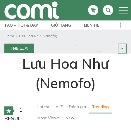
FAQ – HỎI & ĐÁP
GIỎ HÀNG
LIÊN HỆ
Home
Lưu Hoa Như (Nemofo)
THỂ LOẠI
Lưu Hoa Như
(Nemofo)
Latest
A-Z
Đánh giá
Trending
1
RESULT
Most Views
New