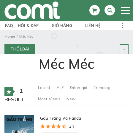
FAQ – HỎI & ĐÁP
GIỎ HÀNG
LIÊN HỆ
Home
Méc Méc
THỂ LOẠI
Méc Méc
Latest
A-Z
Đánh giá
Trending
1
RESULT
Most Views
New
Gấu Trắng Và Panda
4.7