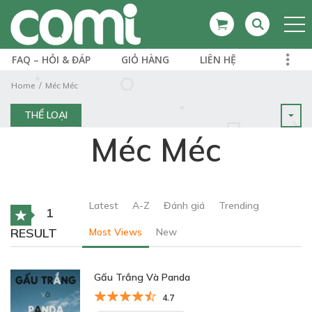
FAQ – HỎI & ĐÁP
GIỎ HÀNG
LIÊN HỆ
Home
Méc Méc
THỂ LOẠI
Méc Méc
Latest
A-Z
Đánh giá
Trending
1
RESULT
Most Views
New
Gấu Trắng Và Panda
4.7