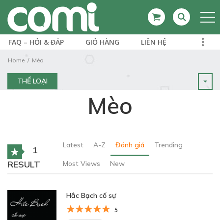
FAQ – HỎI & ĐÁP
GIỎ HÀNG
LIÊN HỆ
Home
Mèo
THỂ LOẠI
Mèo
Latest
A-Z
Đánh giá
Trending
1
RESULT
Most Views
New
Hắc Bạch cố sự
5