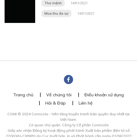
Thư mệnh
14/01/2021
Mùa thu đa sự
14/01/2021
Trang chủ
Về chúng tôi
Điều khoản sử dụng
Hỏi & Đáp
Liên hệ
COMI © 2024 Comicola - Nền tảng truyện tranh bản quyền duy nhất tại
Việt Nam.
Cơ quan chủ quản: Công ty Cổ phần Comicola
Giấy xác nhận Đăng ký hoạt động phát hành Xuất bản phẩm điện tử số
2700/XN-CXBIPH do Cục Xuất bản, In và Phát hành cấp ngày 01/06/2022