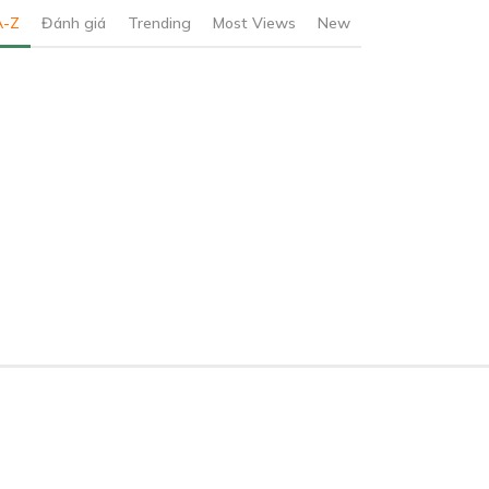
A-Z
Đánh giá
Trending
Most Views
New