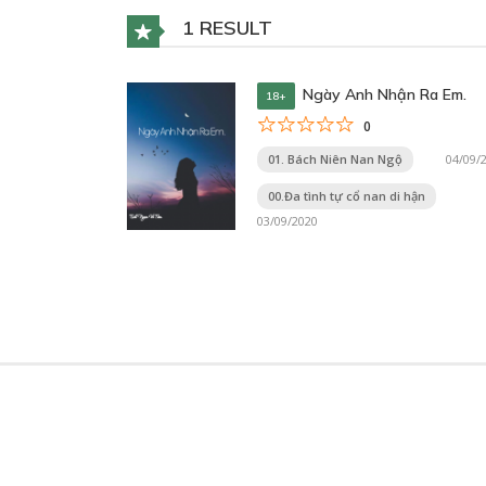
1 RESULT
Ngày Anh Nhận Ra Em.
18+
0
01. Bách Niên Nan Ngộ
04/09/
00.Đa tình tự cổ nan di hận
03/09/2020