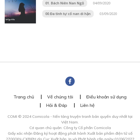
01. Bách Niên Nan Ngộ
04/09/2020
00.Đa tình tự cổ nan di hận
03/09/2020
Trang chủ
Về chúng tôi
Điều khoản sử dụng
Hỏi & Đáp
Liên hệ
COMI © 2024 Comicola - Nền tảng truyện tranh bản quyền duy nhất tại
Việt Nam.
Cơ quan chủ quản: Công ty Cổ phần Comicola
Giấy xác nhận Đăng ký hoạt động phát hành Xuất bản phẩm điện tử số
2700/XN-CXBIPH do Cục Xuất bản, In và Phát hành cấp ngày 01/06/2022