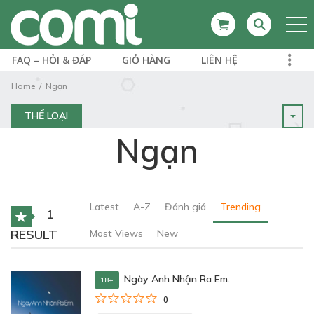
FAQ – HỎI & ĐÁP
GIỎ HÀNG
LIÊN HỆ
Home
Ngạn
THỂ LOẠI
Ngạn
Latest
A-Z
Đánh giá
Trending
1
RESULT
Most Views
New
Ngày Anh Nhận Ra Em.
18+
0