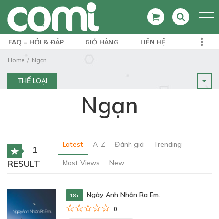
FAQ – HỎI & ĐÁP
GIỎ HÀNG
LIÊN HỆ
Home
Ngạn
THỂ LOẠI
Ngạn
Latest
A-Z
Đánh giá
Trending
1
RESULT
Most Views
New
Ngày Anh Nhận Ra Em.
18+
0