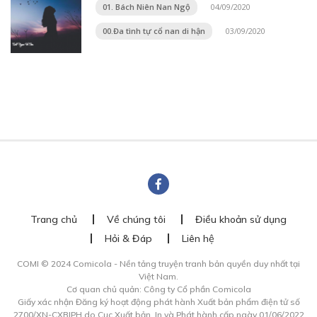
01. Bách Niên Nan Ngộ
04/09/2020
00.Đa tình tự cổ nan di hận
03/09/2020
Trang chủ
Về chúng tôi
Điều khoản sử dụng
Hỏi & Đáp
Liên hệ
COMI © 2024 Comicola - Nền tảng truyện tranh bản quyền duy nhất tại
Việt Nam.
Cơ quan chủ quản: Công ty Cổ phần Comicola
Giấy xác nhận Đăng ký hoạt động phát hành Xuất bản phẩm điện tử số
2700/XN-CXBIPH do Cục Xuất bản, In và Phát hành cấp ngày 01/06/2022