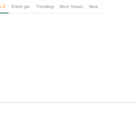
A-Z
Đánh giá
Trending
Most Views
New