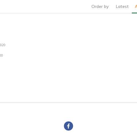
Order by
Latest
2020
20