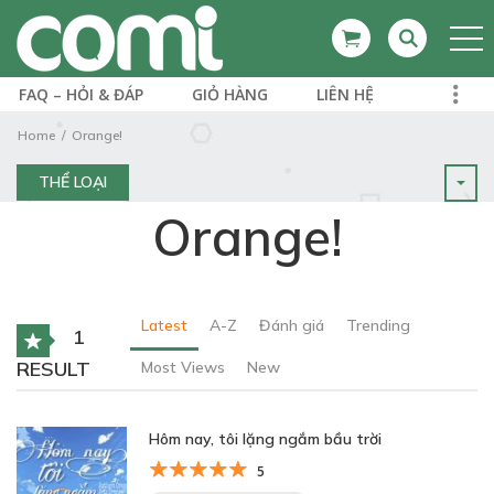
FAQ – HỎI & ĐÁP
GIỎ HÀNG
LIÊN HỆ
Home
Orange!
THỂ LOẠI
Orange!
Latest
A-Z
Đánh giá
Trending
1
RESULT
Most Views
New
Hôm nay, tôi lặng ngắm bầu trời
5