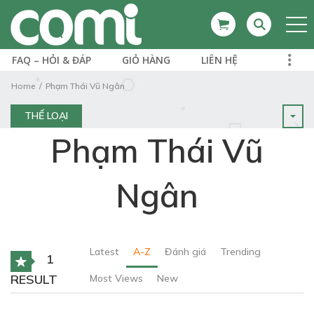
FAQ – HỎI & ĐÁP
GIỎ HÀNG
LIÊN HỆ
Home
Phạm Thái Vũ Ngân
THỂ LOẠI
Phạm Thái Vũ
Ngân
Latest
A-Z
Đánh giá
Trending
1
RESULT
Most Views
New