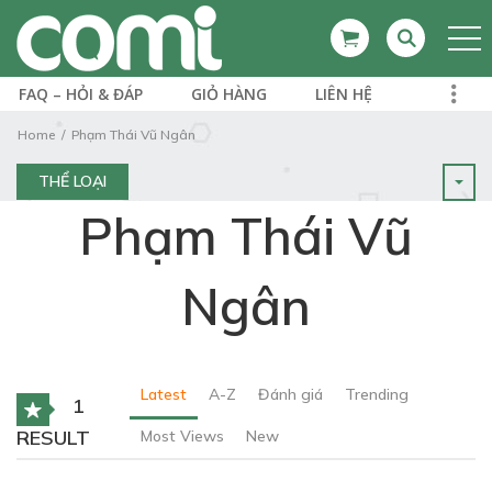
FAQ – HỎI & ĐÁP
GIỎ HÀNG
LIÊN HỆ
Home
Phạm Thái Vũ Ngân
THỂ LOẠI
Phạm Thái Vũ
Ngân
Latest
A-Z
Đánh giá
Trending
1
RESULT
Most Views
New