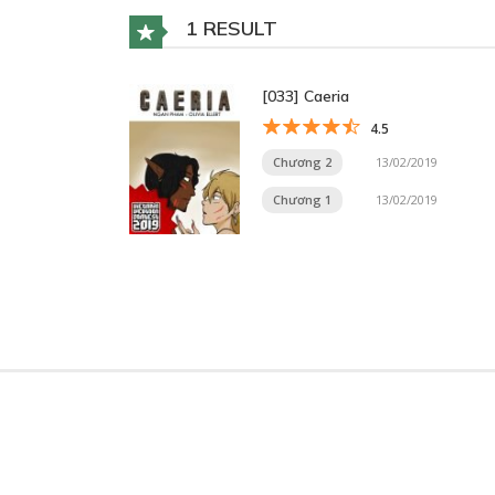
1 RESULT
[033] Caeria
4.5
Chương 2
13/02/2019
Chương 1
13/02/2019