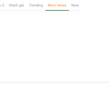
A-Z
Đánh giá
Trending
Most Views
New