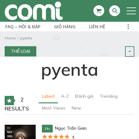
FAQ – HỎI & ĐÁP
GIỎ HÀNG
LIÊN HỆ
Home
pyenta
THỂ LOẠI
pyenta
Latest
A-Z
Đánh giá
Trending
2
RESULTS
Most Views
New
Ngục Trần Gian
18+
5