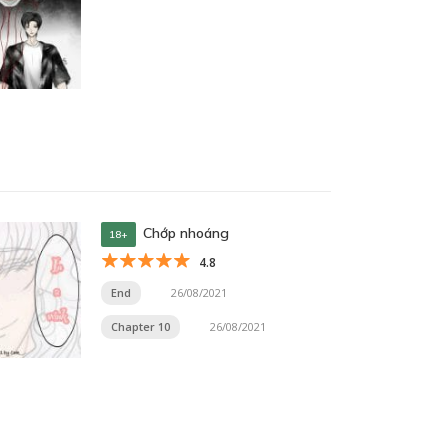
Chớp nhoáng
18+
4.8
End
26/08/2021
Chapter 10
26/08/2021