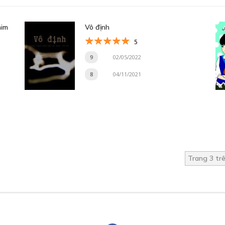
him
Vô định
5
9
02/05/2022
8
04/11/2021
Trang 3 tr