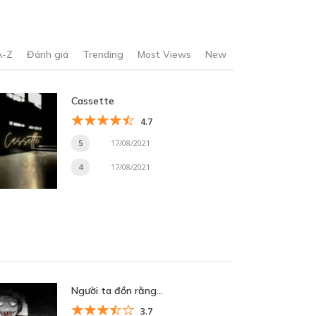
A-Z
Đánh giá
Trending
Most Views
New
Cassette
4.7
5
17/08/2021
4
17/08/2021
Người ta đồn rằng…
3.7