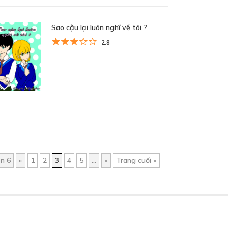
Sao cậu lại luôn nghĩ về tôi ?
2.8
ên 6
«
1
2
3
4
5
...
»
Trang cuối »