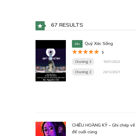
67 RESULTS
Quỷ Xác Sống
18+
5
Chương 3
10/01/2022
Chương 2
26/12/2021
CHIÊU HOÀNG KỶ – Ghi chép về
đế cuối cùng