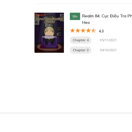
Realm 84: Cục Điều Tra P
18+
Heo
4.3
Chapter 4
05/11/2021
Chapter 3
04/10/2021