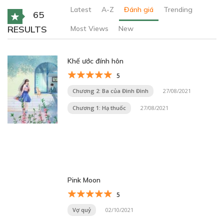
Latest
A-Z
Đánh giá
Trending
65
RESULTS
Most Views
New
Khế ước đính hôn
5
Chương 2: Ba của Đình Đình
27/08/2021
Chương 1: Hạ thuốc
27/08/2021
Pink Moon
5
Vợ quỷ
02/10/2021