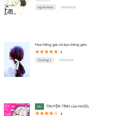
người khác
06/06/2024
Hoa hồng gai và kẹo bông gòn.
5
Chương 1
14/02/2024
TRUYỆN TÌNH của HAZEL
18+
4