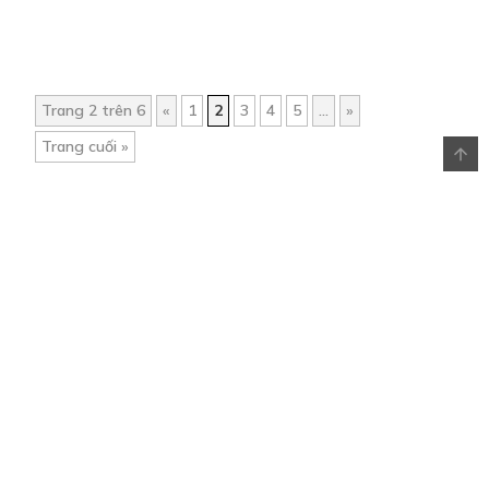
Trang 2 trên 6
«
1
2
3
4
5
...
»
Trang cuối »
Trang chủ
Về chúng tôi
Điều khoản sử dụng
Hỏi & Đáp
Liên hệ
COMI © 2024 Comicola - Nền tảng truyện tranh bản quyền duy nhất tại
Việt Nam.
Cơ quan chủ quản: Công ty Cổ phần Comicola
Giấy xác nhận Đăng ký hoạt động phát hành Xuất bản phẩm điện tử số