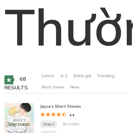
Thườ
Latest
A-Z
Đánh giá
Trending
68
RESULTS
Most Views
New
Jayce’s Short Stories
4.4
Chap 5
28/12/2022