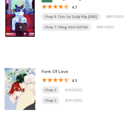
4.7
Chap 8: Chịu Sự Quấy Rầy [END]
08/01/2023
Chap 7: Hàng Xóm Dở Hơi
08/01/2023
Form Of Love
4.5
Chap 3
02/05/2022
Chap 2
20/01/2022