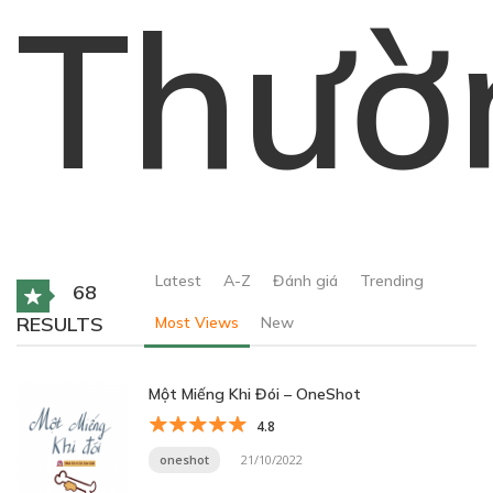
Thườ
Latest
A-Z
Đánh giá
Trending
68
RESULTS
Most Views
New
Một Miếng Khi Đói – OneShot
4.8
oneshot
21/10/2022