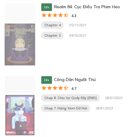
Realm 84: Cục Điều Tra Phim Heo
18+
4.3
Chapter 4
05/11/2021
Chapter 3
04/10/2021
Công Dân Người Thú
18+
4.7
Chap 8: Chịu Sự Quấy Rầy [END]
08/01/2023
Chap 7: Hàng Xóm Dở Hơi
08/01/2023