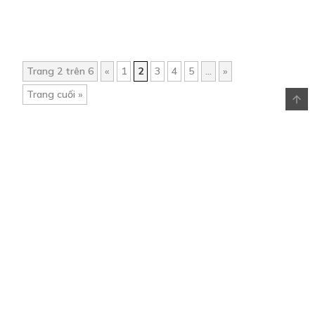
Trang 2 trên 6
«
1
2
3
4
5
...
»
Trang cuối »
Trang chủ
Về chúng tôi
Điều khoản sử dụng
Hỏi & Đáp
Liên hệ
COMI © 2024 Comicola - Nền tảng truyện tranh bản quyền duy nhất tại
Việt Nam.
Cơ quan chủ quản: Công ty Cổ phần Comicola
Giấy xác nhận Đăng ký hoạt động phát hành Xuất bản phẩm điện tử số