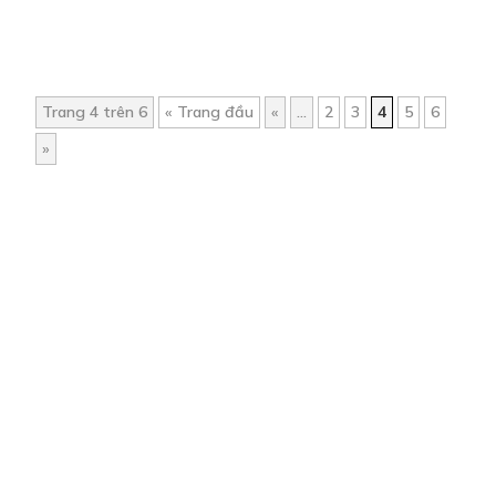
Trang 4 trên 6
« Trang đầu
«
...
2
3
4
5
6
»
Trang chủ
Về chúng tôi
Điều khoản sử dụng
Hỏi & Đáp
Liên hệ
COMI © 2024 Comicola - Nền tảng truyện tranh bản quyền duy nhất tại
Việt Nam.
Cơ quan chủ quản: Công ty Cổ phần Comicola
Giấy xác nhận Đăng ký hoạt động phát hành Xuất bản phẩm điện tử số