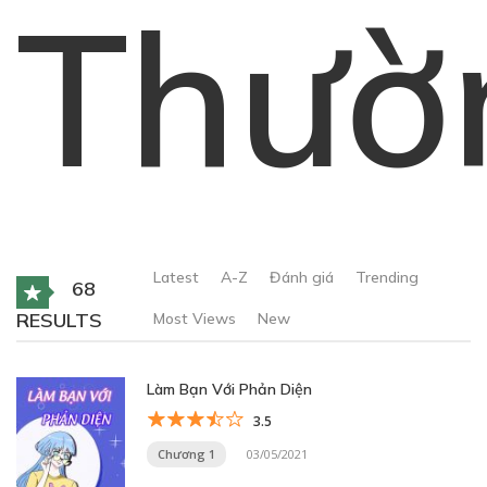
Thườ
Latest
A-Z
Đánh giá
Trending
68
RESULTS
Most Views
New
Làm Bạn Với Phản Diện
3.5
Chương 1
03/05/2021