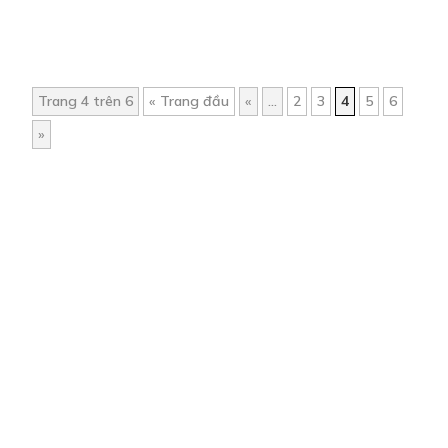
Trang 4 trên 6
« Trang đầu
«
...
2
3
4
5
6
»
Trang chủ
Về chúng tôi
Điều khoản sử dụng
Hỏi & Đáp
Liên hệ
COMI © 2024 Comicola - Nền tảng truyện tranh bản quyền duy nhất tại
Việt Nam.
Cơ quan chủ quản: Công ty Cổ phần Comicola
Giấy xác nhận Đăng ký hoạt động phát hành Xuất bản phẩm điện tử số