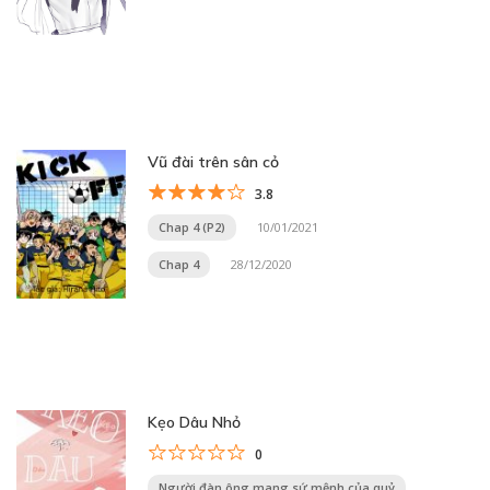
Vũ đài trên sân cỏ
3.8
Chap 4 (P2)
10/01/2021
Chap 4
28/12/2020
Kẹo Dâu Nhỏ
0
Người đàn ông mang sứ mệnh của quỷ