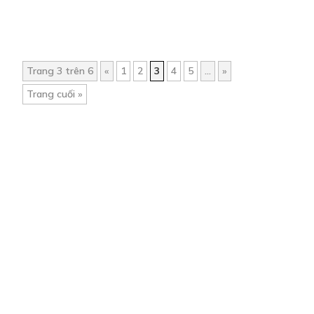
Trang 3 trên 6
«
1
2
3
4
5
...
»
Trang cuối »
Trang chủ
Về chúng tôi
Điều khoản sử dụng
Hỏi & Đáp
Liên hệ
COMI © 2024 Comicola - Nền tảng truyện tranh bản quyền duy nhất tại
Việt Nam.
Cơ quan chủ quản: Công ty Cổ phần Comicola
Giấy xác nhận Đăng ký hoạt động phát hành Xuất bản phẩm điện tử số