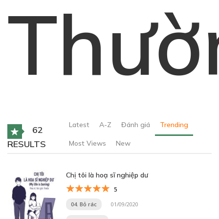
Thườ
Latest
A-Z
Đánh giá
Trending
62
RESULTS
Most Views
New
Chị tôi là hoạ sĩ nghiệp dư
5
04. Bỏ rác
01/09/2020