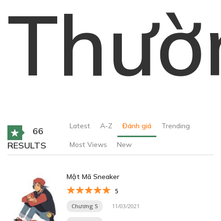
Thườ
Latest
A-Z
Đánh giá
Trending
66
RESULTS
Most Views
New
Mật Mã Sneaker
5
Chương 5
11/03/2021